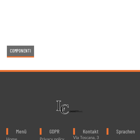
Traversen, Sockel und Regale nach Maß für die
Groß- und Kleinserienfertigung
vervollständigen die Produktpalette. Finden Sie
die perfekte Lösung für Ihr Projekt!
COMPONENTI
Menü
GDPR
Kontakt
Sprachen
Via Toscana, 3
Home
Privacy policy